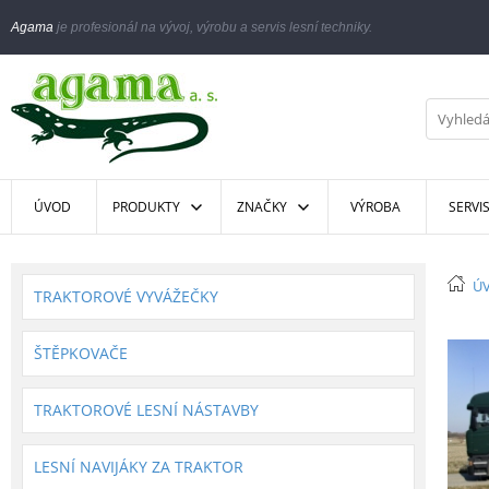
Agama
je profesionál na vývoj, výrobu a servis lesní techniky.
ÚVOD
PRODUKTY
ZNAČKY
VÝROBA
SERVI
Ú
TRAKTOROVÉ VYVÁŽEČKY
ŠTĚPKOVAČE
TRAKTOROVÉ LESNÍ NÁSTAVBY
LESNÍ NAVIJÁKY ZA TRAKTOR