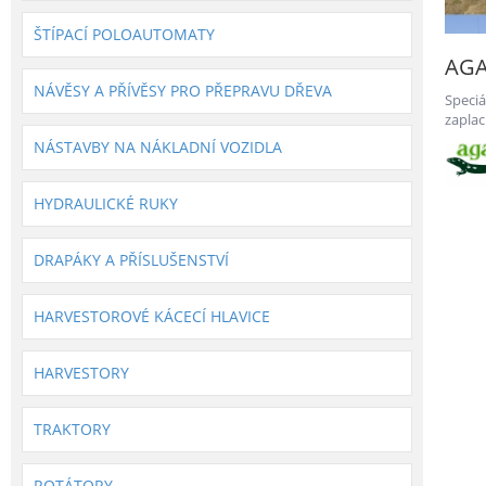
ŠTÍPACÍ POLOAUTOMATY
AGA
NÁVĚSY A PŘÍVĚSY PRO PŘEPRAVU DŘEVA
Speci
zapla
Dřevo 
NÁSTAVBY NA NÁKLADNÍ VOZIDLA
HYDRAULICKÉ RUKY
DRAPÁKY A PŘÍSLUŠENSTVÍ
HARVESTOROVÉ KÁCECÍ HLAVICE
HARVESTORY
TRAKTORY
ROTÁTORY