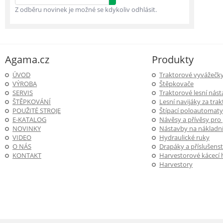
Z odběru novinek je možné se kdykoliv odhlásit.
Agama.cz
Produkty
ÚVOD
Traktorové vyvážečk
VÝROBA
Štěpkovače
SERVIS
Traktorové lesní nás
ŠTĚPKOVÁNÍ
Lesní navijáky za trak
POUŽITÉ STROJE
Štípací poloautomaty
E-KATALOG
Návěsy a přívěsy pro
NOVINKY
Nástavby na nákladní
VIDEO
Hydraulické ruky
O NÁS
Drapáky a příslušenst
KONTAKT
Harvestorové kácecí 
Harvestory