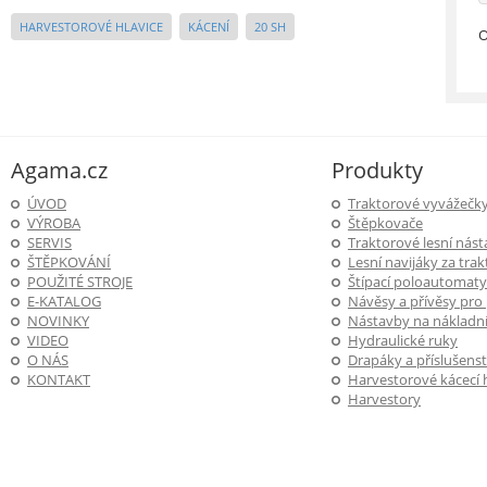
HARVESTOROVÉ HLAVICE
KÁCENÍ
20 SH
O
Agama.cz
Produkty
ÚVOD
Traktorové vyvážečk
VÝROBA
Štěpkovače
SERVIS
Traktorové lesní nás
ŠTĚPKOVÁNÍ
Lesní navijáky za trak
POUŽITÉ STROJE
Štípací poloautomaty
E-KATALOG
Návěsy a přívěsy pro
NOVINKY
Nástavby na nákladní
VIDEO
Hydraulické ruky
O NÁS
Drapáky a příslušenst
KONTAKT
Harvestorové kácecí 
Harvestory