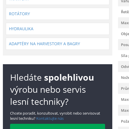
Váha
Řetě
ROTÁTORY
Max.
HYDRAULIKA
Obj
ADAPTÉRY NA HARVESTORY A BAGRY
Pos
Síla
Odv
Hledáte
spolehlivou
Nož
výrobu nebo servis
Prů
lesní techniky?
Max.
Max.
Chcete poradit, konzultovat, vyrobit nebo servisovat
lesní techniku?
Kontaktujte nás
Poža