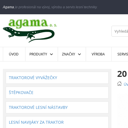
Agama
je profesionál na vývoj, výrobu a servis lesní techniky.
ÚVOD
PRODUKTY
ZNAČKY
VÝROBA
SERVI
20
TRAKTOROVÉ VYVÁŽEČKY
Ú
ŠTĚPKOVAČE
TRAKTOROVÉ LESNÍ NÁSTAVBY
LESNÍ NAVIJÁKY ZA TRAKTOR