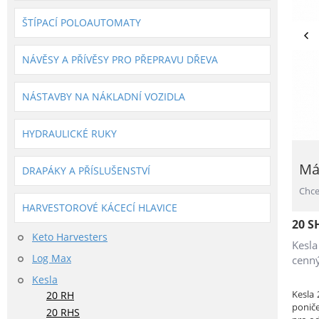
ŠTÍPACÍ POLOAUTOMATY
NÁVĚSY A PŘÍVĚSY PRO PŘEPRAVU DŘEVA
NÁSTAVBY NA NÁKLADNÍ VOZIDLA
HYDRAULICKÉ RUKY
Má
DRAPÁKY A PŘÍSLUŠENSTVÍ
Chce
HARVESTOROVÉ KÁCECÍ HLAVICE
20 S
Keto Harvesters
Kesla
Log Max
cenný
Kesla
Kesla 
20 RH
ponič
20 RHS