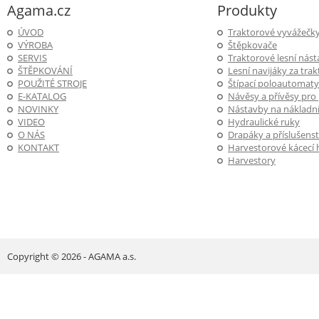
Agama.cz
Produkty
ÚVOD
Traktorové vyvážečk
VÝROBA
Štěpkovače
SERVIS
Traktorové lesní nás
ŠTĚPKOVÁNÍ
Lesní navijáky za trak
POUŽITÉ STROJE
Štípací poloautomaty
E-KATALOG
Návěsy a přívěsy pro
NOVINKY
Nástavby na nákladní
VIDEO
Hydraulické ruky
O NÁS
Drapáky a příslušenst
KONTAKT
Harvestorové kácecí 
Harvestory
Copyright © 2026 - AGAMA a.s.