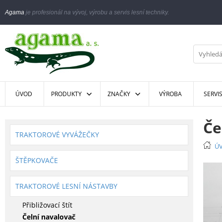
Agama
je profesionál na vývoj, výrobu a servis lesní techniky.
ÚVOD
PRODUKTY
ZNAČKY
VÝROBA
SERVI
Če
TRAKTOROVÉ VYVÁŽEČKY
Ú
ŠTĚPKOVAČE
TRAKTOROVÉ LESNÍ NÁSTAVBY
Přibližovací štít
Čelní navalovač