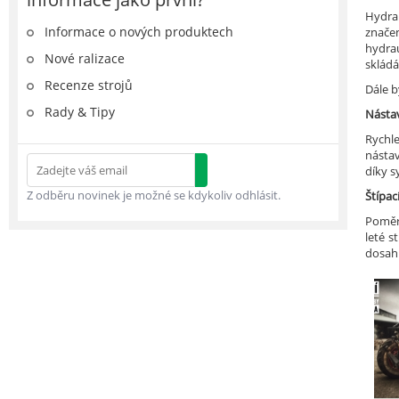
Hydrau
Informace o nových produktech
značen
hydra
Nové ralizace
skládá
Recenze strojů
Dále b
Rady & Tipy
Násta
Rychle
násta
díky 
Z odběru novinek je možné se kdykoliv odhlásit.
Štípac
Poměre
leté s
dosahu