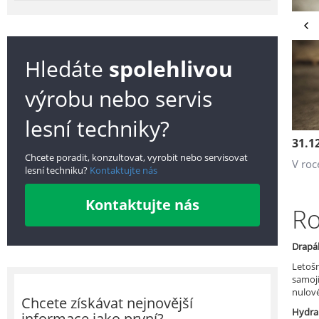
Hledáte
spolehlivou
výrobu nebo servis
lesní techniky?
31.1
Chcete poradit, konzultovat, vyrobit nebo servisovat
V roc
lesní techniku?
Kontaktujte nás
Kontaktujte nás
Ro
Drapá
Letošn
samojí
nulové
Chcete získávat nejnovější
Hydrau
informace jako první?