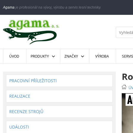
Agama
je profesionál na vývoj, výrobu a servis lesní techniky.
ÚVOD
PRODUKTY
ZNAČKY
VÝROBA
SERVI
Ro
PRACOVNÍ PŘÍLEŽITOSTI
Ú
REALIZACE
RECENZE STROJŮ
UDÁLOSTI