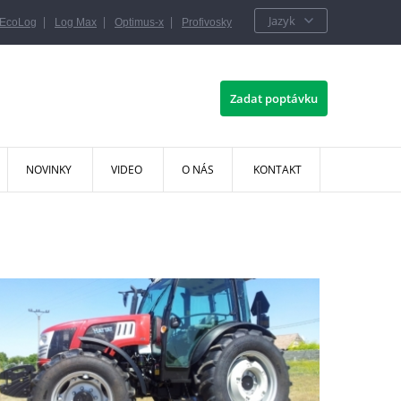
Jazyk
|
|
|
EcoLog
Log Max
Optimus-x
Profivosky
Zadat poptávku
NOVINKY
VIDEO
O NÁS
KONTAKT