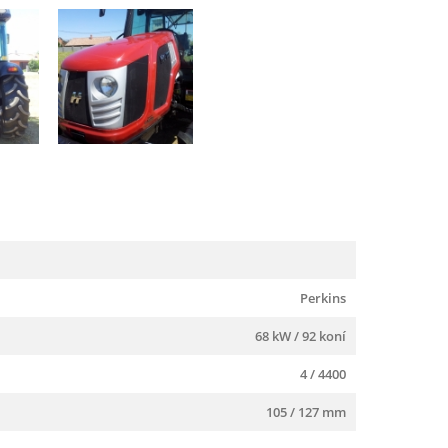
Perkins
68 kW / 92 koní
4 / 4400
105 / 127 mm