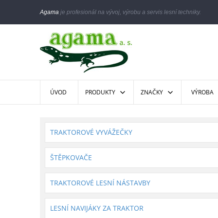
Agama
je profesionál na vývoj, výrobu a servis lesní techniky.
ÚVOD
PRODUKTY
ZNAČKY
VÝROBA
TRAKTOROVÉ VYVÁŽEČKY
ŠTĚPKOVAČE
TRAKTOROVÉ LESNÍ NÁSTAVBY
LESNÍ NAVIJÁKY ZA TRAKTOR