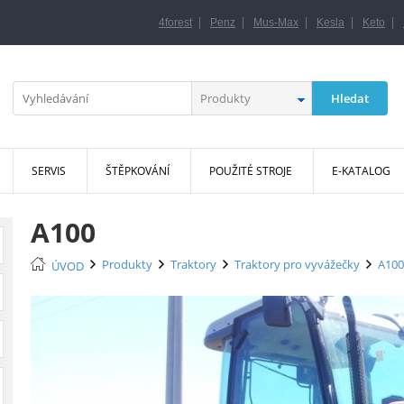
|
|
|
|
|
4forest
Penz
Mus-Max
Kesla
Keto
Produkty
SERVIS
ŠTĚPKOVÁNÍ
POUŽITÉ STROJE
E-KATALOG
A100
Produkty
Traktory
Traktory pro vyvážečky
A100
ÚVOD