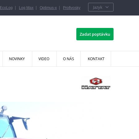
Jazyk
|
|
|
EcoLog
Log Max
Optimus-x
Profivosky
Zadat poptávku
NOVINKY
VIDEO
O NÁS
KONTAKT