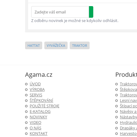
Z odběru novinek je možné se kdykoliv odhlásit.
HATTAT
VYVÁŽEČKA
TRAKTOR
Agama.cz
Produk
ÚVOD
Traktoro
VÝROBA
Štěpkova
SERVIS
Traktorov
ŠTĚPKOVÁNÍ
Lesní nav
POUŽITÉ STROJE
Štípací 
E-KATALOG
Návěsy a
NOVINKY
Nástavby 
VIDEO
Hydrauli
O NÁS
Drapáky a
KONTAKT
Harvestor