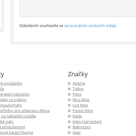
Odesláním souhlasíte se
zpracováním osobních údajů.
ty
Značky
vé vyvážečky
Agama
če
Tajfun
é lesní nástavby
Penz
ijáky za traktor
Mus-Max
poloautomaty
Log Max
 přívěsy pro přepravu dřeva
Forest King
na nákladní vozidla
Kesla
cké ruky
Keto Harvesters
 příslušenství
Baltrotors
ové kácecí hlavice
Axer